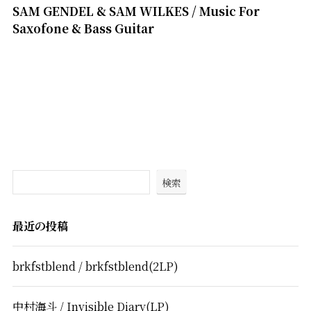
SAM GENDEL & SAM WILKES / Music For
Saxofone & Bass Guitar
1
検索
最近の投稿
brkfstblend / brkfstblend(2LP)
中村海斗 / Invisible Diary(LP)