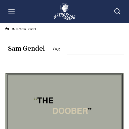
HOME
Sam Gendel
Sam Gendel
– tag –