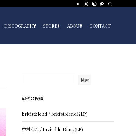
DISCOGRAPHY
STORES
ABOUT
CONTACT
検索
最近の投稿
brkfstblend / brkfstblend(2LP)
中村海斗 / Invisible Diary(LP)