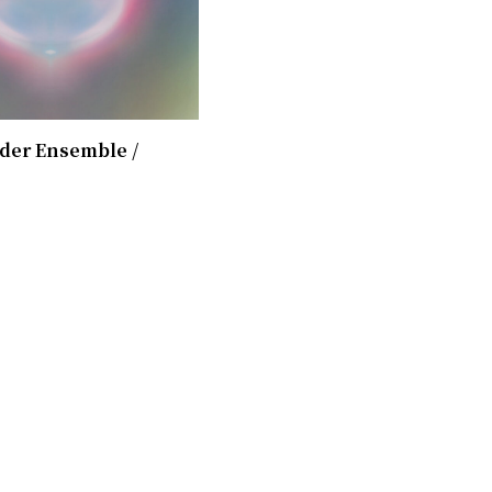
der Ensemble /
1