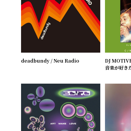
deadbundy / ​Neu Radio
DJ MOTIVE
​音楽が好きだ 