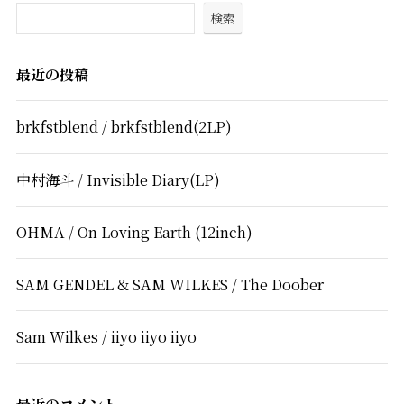
検索
最近の投稿
brkfstblend / brkfstblend(2LP)
中村海斗 / Invisible Diary(LP)
OHMA / On Loving Earth (12inch)
SAM GENDEL & SAM WILKES / The Doober
Sam Wilkes / iiyo iiyo iiyo
最近のコメント