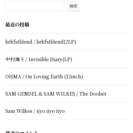
検索
最近の投稿
brkfstblend / brkfstblend(2LP)
中村海斗 / Invisible Diary(LP)
OHMA / On Loving Earth (12inch)
SAM GENDEL & SAM WILKES / The Doober
Sam Wilkes / iiyo iiyo iiyo
最近のコメント