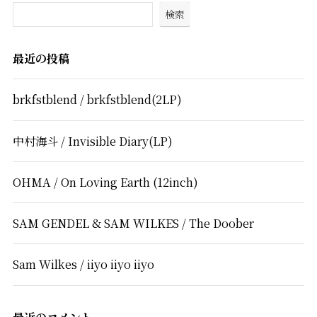
検索
最近の投稿
brkfstblend / brkfstblend(2LP)
中村海斗 / Invisible Diary(LP)
OHMA / On Loving Earth (12inch)
SAM GENDEL & SAM WILKES / The Doober
Sam Wilkes / iiyo iiyo iiyo
最近のコメント