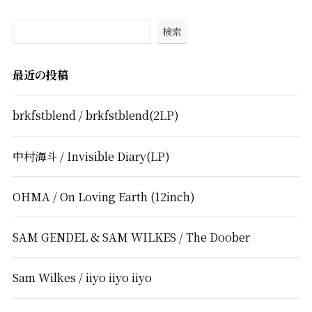
検索
最近の投稿
brkfstblend / brkfstblend(2LP)
中村海斗 / Invisible Diary(LP)
OHMA / On Loving Earth (12inch)
SAM GENDEL & SAM WILKES / The Doober
Sam Wilkes / iiyo iiyo iiyo