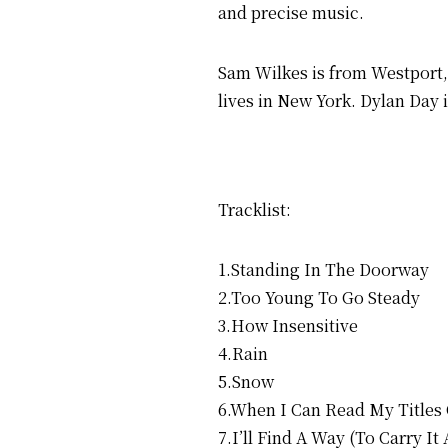
and precise music.
Sam Wilkes is from Westport, 
lives in New York. Dylan Day i
Tracklist:
1.Standing In The Doorway
2.Too Young To Go Steady
3.How Insensitive
4.Rain
5.Snow
6.When I Can Read My Titles 
7.I’ll Find A Way (To Carry It 