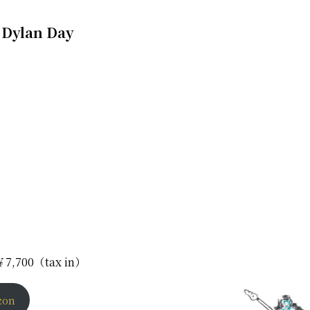
 Dylan Day
 ￥7,700（tax in）
zon