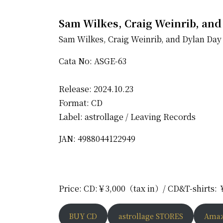
Sam Wilkes, Craig Weinrib, and
Sam Wilkes, Craig Weinrib, and Dylan Day
Cata No: ASGE-63
Release: 2024.10.23
Format: CD
Label: astrollage / Leaving Records
JAN: 4988044122949
Price: CD:￥3,000（tax in）/ CD&T-shirts:
BUY CD
astrollage STORES
Ama