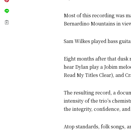
Most of this recording was ma
Bernardino Mountains in view
Sam Wilkes played bass guitar
Eight months after that dusk 
hear Dylan play a Jobim melo
Read My Titles Clear), and Cr
The resulting record, a docum
intensity of the trio’s chemist
the integrity, confidence, an
Atop standards, folk songs, a