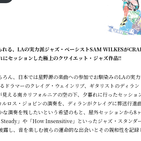
れる、LAの実力派ジャズ・ベーシストSAM WILKESがCRAIG 
れにセッションした極上のクワイエット・ジャズ作品!!
ちろん、日本では星野源の楽曲への参加でお馴染みのLAの実力
するドラマーのクレイグ・ウェインリブ、ギタリストのディラン
が見える南カリフォルニアの空の下、夕暮れに行ったセッショ
カルロス・ジョビンの演奏を、ディランがクレイグに葬送行進
かな演奏を残したいという希望のもと、屋外セッションから8
 Go Steady」や「How Insensitive」といったジャズ・
披露し、音を楽しむ彼らの運命的な出会いとその親和性を記録