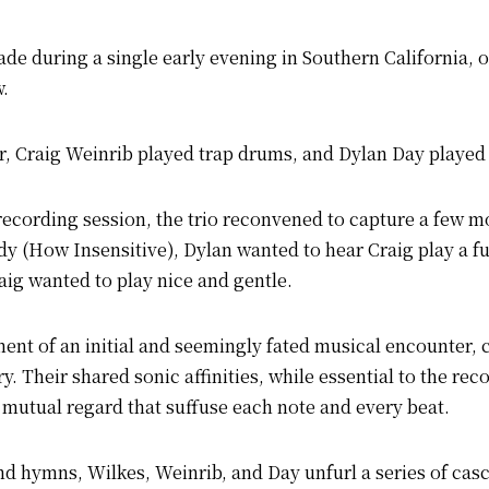
de during a single early evening in Southern California, 
.
, Craig Weinrib played trap drums, and Dylan Day played e
recording session, the trio reconvened to capture a few m
dy (How Insensitive), Dylan wanted to hear Craig play a 
aig wanted to play nice and gentle.
ent of an initial and seemingly fated musical encounter, 
ry. Their shared sonic affinities, while essential to the re
d mutual regard that suffuse each note and every beat.
nd hymns, Wilkes, Weinrib, and Day unfurl a series of cas